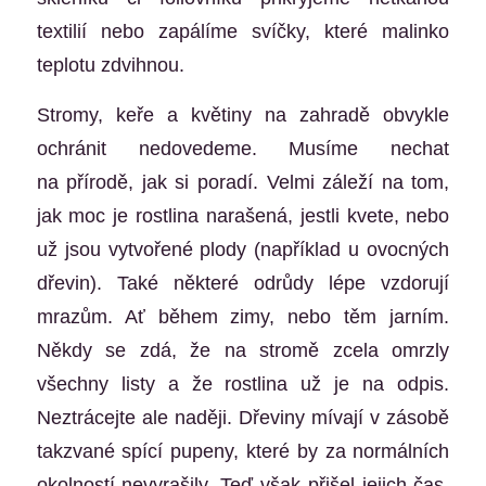
textilií nebo zapálíme svíčky, které malinko
teplotu zdvihnou.
Stromy, keře a květiny na zahradě obvykle
ochránit nedovedeme. Musíme nechat
na přírodě, jak si poradí. Velmi záleží na tom,
jak moc je rostlina narašená, jestli kvete, nebo
už jsou vytvořené plody (například u ovocných
dřevin). Také některé odrůdy lépe vzdorují
mrazům. Ať během zimy, nebo těm jarním.
Někdy se zdá, že na stromě zcela omrzly
všechny listy a že rostlina už je na odpis.
Neztrácejte ale naději. Dřeviny mívají v zásobě
takzvané spící pupeny, které by za normálních
okolností nevyrašily. Teď však přišel jejich čas.