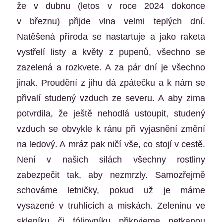
že v dubnu (letos v roce 2024 dokonce
v březnu) přijde vlna velmi teplých dní.
Natěšená příroda se nastartuje a jako raketa
vystřelí listy a květy z pupenů, všechno se
zazelená a rozkvete. A za pár dní je všechno
jinak. Proudění z jihu dá zpátečku a k nám se
přivalí studený vzduch ze severu. A aby zima
potvrdila, že ještě nehodlá ustoupit, studený
vzduch se obvykle k ránu při vyjasnění změní
na ledový. A mráz pak ničí vše, co stojí v cestě.
Není v našich silách všechny rostliny
zabezpečit tak, aby nezmrzly. Samozřejmě
schováme letničky, pokud už je máme
vysazené v truhlících a miskách. Zeleninu ve
skleníku či fóliovníku přikryjeme netkanou