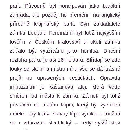
park. Původně byl koncipován jako barokní
zahrada, ale později ho přeměnili na anglický
přírodně krajinářský park. Syn zakladatele
zámku Leopold Ferdinand byl totiž nejvyšším
lovčím v Českém království a okolí zámku
začalo být využíváno jako honitba. Dnešní
rozloha parku je asi 18 hektarů. Střídají se zde
louky se skupinami stromů a vše se dá krásně
projít po upravených cestičkách. Opravdu
impozantní je kaštanová alej, která vede
směrem od města k zámku. Zámek byl totiž
postaven na malém kopci, který byl vytvořen
uměle, aby krása stavby lépe vynikla a možná
se i zdůraznil šlechtický – tedy vyšší stav