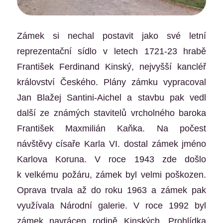
Zámek si nechal postavit jako své letní
reprezentační sídlo v letech 1721-23 hrabě
František Ferdinand Kinský, nejvyšší kancléř
království Českého. Plány zámku vypracoval
Jan Blažej Santini-Aichel a stavbu pak vedl
další ze známých stavitelů vrcholného baroka
František Maxmilián Kaňka. Na počest
návštěvy císaře Karla VI. dostal zámek jméno
Karlova Koruna. V roce 1943 zde došlo
k velkému požáru, zámek byl velmi poškozen.
Oprava trvala až do roku 1963 a zámek pak
využívala Národní galerie. V roce 1992 byl
zámek navrácen rodině Kinských. Prohlídka